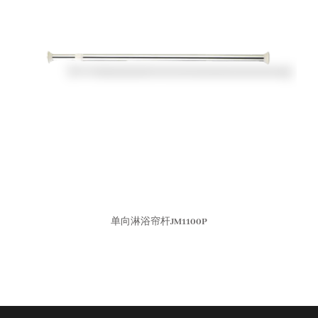
单向淋浴帘杆JM1100P