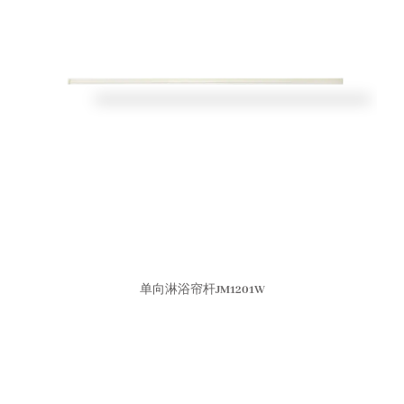
单向淋浴帘杆JM1201W