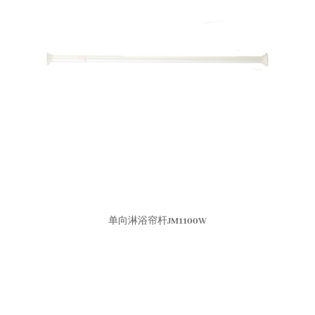
单向淋浴帘杆JM1100W