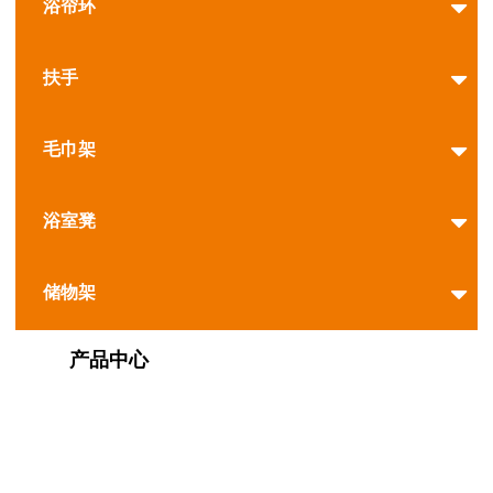
浴帘环
扶手
毛巾架
浴室凳
储物架
产品中心