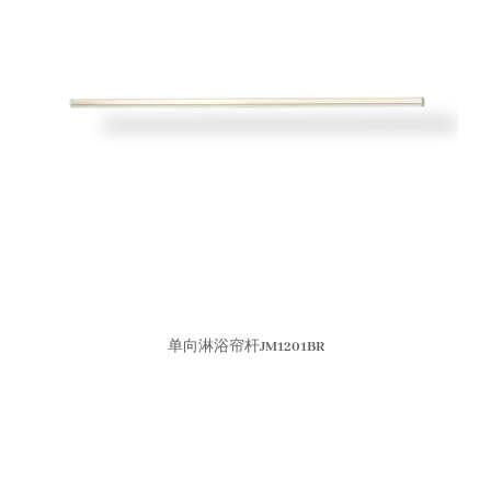
单向淋浴帘杆JM1201BR