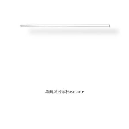
单向淋浴帘杆JM1201P