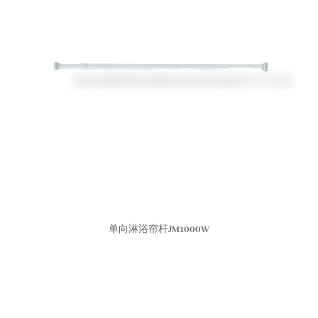
单向淋浴帘杆JM1000W