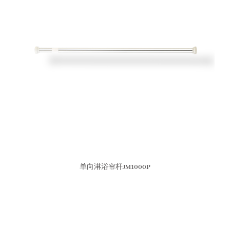
单向淋浴帘杆JM1000P