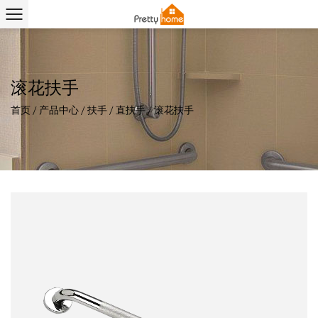
滚花扶手
首页
/
产品中心
/
扶手
/
直扶手
/
滚花扶手