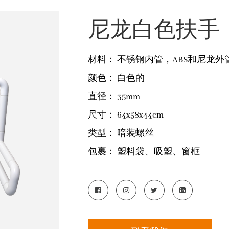
尼龙白色扶手
材料：
不锈钢内管，ABS和尼龙外
颜色：
白色的
直径：
35mm
尺寸：
64x58x44cm
类型：
暗装螺丝
包裹：
塑料袋、吸塑、窗框