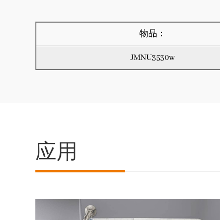
物品：
JMNU3530w
应用